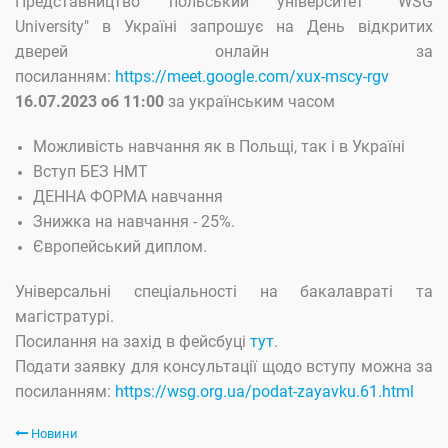
Представництво польський університет "WSG
University" в Україні запрошує на День відкритих
дверей онлайн за
посиланням:
https://meet.google.com/xux-mscy-rgv
16.07.2023 об 11:00
за українським часом
Можливість навчання як в Польщі, так і в Україні
Вступ БЕЗ НМТ
ДЕННА ФОРМА навчання
Знижка на навчання - 25%.
Європейський диплом.
Універсальні спеціальності на бакалавраті та
магістратурі.
Посилання на захід в фейсбуці
тут
.
Подати заявку для консультації щодо вступу можна за
посиланням:
https://wsg.org.ua/podat-zayavku.61.html
Новини