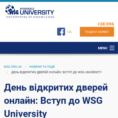
+38 096
8931714
ПОДАТИ ЗАЯВКУ
UA
MENU
УНІВЕРСИТЕТ
WSG.ORG.UA
НОВИНИ ТА ПОДІЇ
АБІТУРІЄНТУ
ДЕНЬ ВІДКРИТИХ ДВЕРЕЙ ОНЛАЙН: ВСТУП ДО WSG UNIVERSITY
СТУДЕНТУ
День відкритих дверей
НОВИНИ ТА ПОДІЇ
онлайн: Вступ до WSG
ПОСЛУГИ
University
ONLINE КОНСУЛЬТАЦІЯ