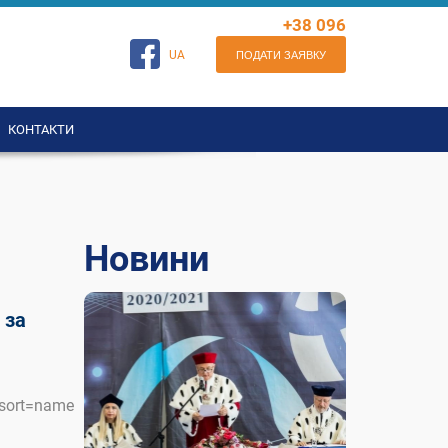
+38 096
8931714
ПОДАТИ ЗАЯВКУ
UA
КОНТАКТИ
Новини
 за
&sort=name